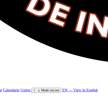
og
Calendario
Unirse
EN — View in English
☾
☼
Modo oscuro