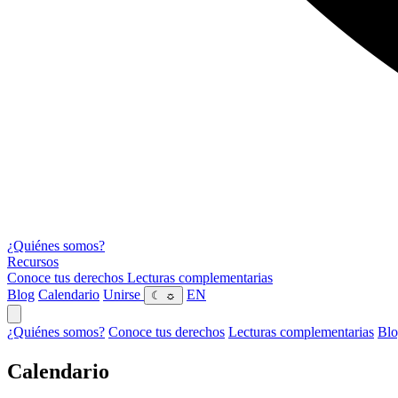
¿Quiénes somos?
Recursos
Conoce tus derechos
Lecturas complementarias
Blog
Calendario
Unirse
EN
☾
☼
¿Quiénes somos?
Conoce tus derechos
Lecturas complementarias
Bl
Calendario